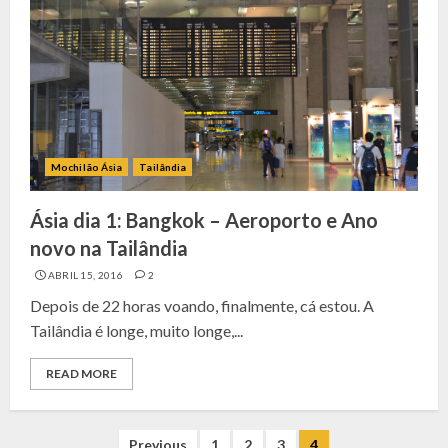
Mochilão Ásia
Tailândia
Ásia dia 1: Bangkok – Aeroporto e Ano
novo na Tailândia
ABRIL 15, 2016
2
Depois de 22 horas voando, finalmente, cá estou. A
Tailândia é longe, muito longe,...
READ MORE
Previous
1
2
3
4