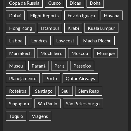
Copa da Rússia
Cusco
Dicas
Doha
Dubai
Flight Reports
Foz do Iguaçu
Havana
Hong Kong
Istambul
Krabi
Kuala Lumpur
Lisboa
Londres
Low cost
Machu Picchu
Marrakech
Mochileiro
Moscou
Munique
Museu
Paraná
Paris
Passeios
Planejamento
Porto
Qatar Airways
Roteiros
Santiago
Seul
Siem Reap
Singapura
São Paulo
São Petersburgo
Tóquio
Viagens