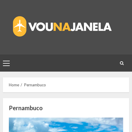
Skip
to
content
Primary
Menu
Home
Pernambuco
Pernambuco