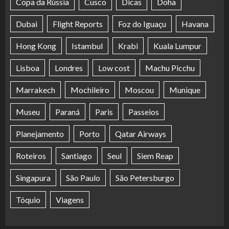
Copa da Rússia
Cusco
Dicas
Doha
Dubai
Flight Reports
Foz do Iguaçu
Havana
Hong Kong
Istambul
Krabi
Kuala Lumpur
Lisboa
Londres
Low cost
Machu Picchu
Marrakech
Mochileiro
Moscou
Munique
Museu
Paraná
Paris
Passeios
Planejamento
Porto
Qatar Airways
Roteiros
Santiago
Seul
Siem Reap
Singapura
São Paulo
São Petersburgo
Tóquio
Viagens