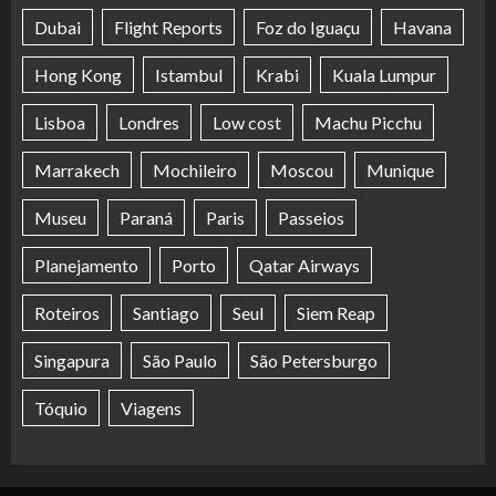
Dubai
Flight Reports
Foz do Iguaçu
Havana
Hong Kong
Istambul
Krabi
Kuala Lumpur
Lisboa
Londres
Low cost
Machu Picchu
Marrakech
Mochileiro
Moscou
Munique
Museu
Paraná
Paris
Passeios
Planejamento
Porto
Qatar Airways
Roteiros
Santiago
Seul
Siem Reap
Singapura
São Paulo
São Petersburgo
Tóquio
Viagens