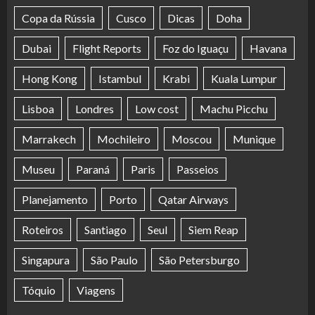
Copa da Rússia
Cusco
Dicas
Doha
Dubai
Flight Reports
Foz do Iguaçu
Havana
Hong Kong
Istambul
Krabi
Kuala Lumpur
Lisboa
Londres
Low cost
Machu Picchu
Marrakech
Mochileiro
Moscou
Munique
Museu
Paraná
Paris
Passeios
Planejamento
Porto
Qatar Airways
Roteiros
Santiago
Seul
Siem Reap
Singapura
São Paulo
São Petersburgo
Tóquio
Viagens