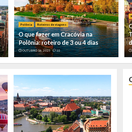
4
O
Polônia
Roteiros de viagens
O que fazer em Cracóvia na
T
Polônia: roteiro de 3 ou 4 dias
d
5
OUTUBRO 16, 2025
10
6