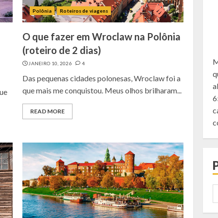
Polônia
Roteiros de viagens
7
O que fazer em Wroclaw na Polônia
(roteiro de 2 dias)
M
JANEIRO 10, 2026
4
q
Das pequenas cidades polonesas, Wroclaw foi a
a
1
que mais me conquistou. Meus olhos brilharam...
que
6
c
READ MORE
c
2
P
p