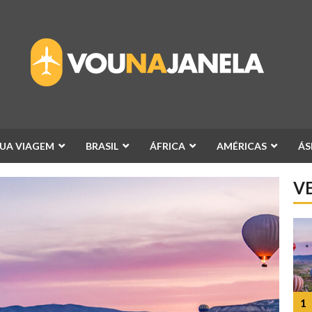
6
SUA VIAGEM
BRASIL
ÁFRICA
AMÉRICAS
ÁS
V
7
1