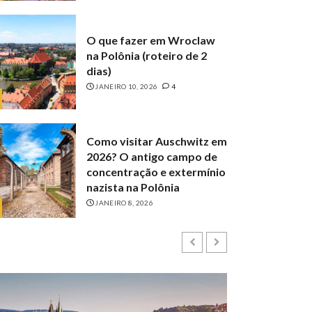
O que fazer em Wroclaw
na Polônia (roteiro de 2
dias)
JANEIRO 10, 2026
4
Como visitar Auschwitz em
2026? O antigo campo de
concentração e extermínio
nazista na Polônia
JANEIRO 8, 2026
O que fazer em Cracóvia
na Polônia: roteiro de 3 ou
4 dias
OUTUBRO 16, 2025
10