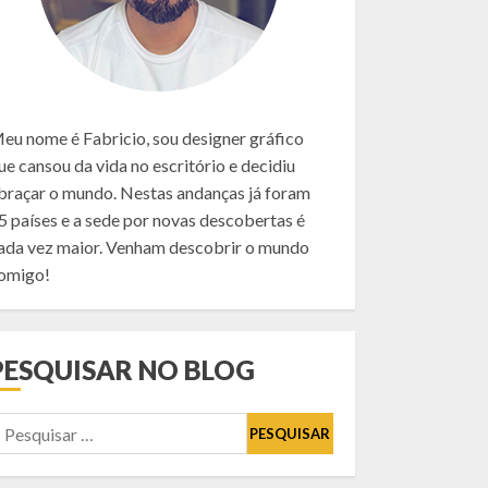
AGOSTO 1, 2025
46
Como visitar a Capadócia,
na Turquia: guia completo
eu nome é Fabricio, sou designer gráfico
para organizar sua viagem
ue cansou da vida no escritório e decidiu
AGOSTO 3, 2026
braçar o mundo. Nestas andanças já foram
5 países e a sede por novas descobertas é
ada vez maior. Venham descobrir o mundo
omigo!
O que fazer em Wroclaw
na Polônia (roteiro de 2
dias)
JANEIRO 10, 2026
4
PESQUISAR NO BLOG
esquisar
Como visitar Auschwitz em
or:
2026? O antigo campo de
concentração e extermínio