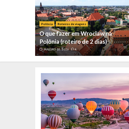
Polônia
Roteiros de viagens
 capital
O que fazer em Wroclaw na
Polônia (roteiro de 2 dias)
JANEIRO 10, 2026
4