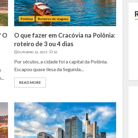
3
Polônia
Roteiros de viagens
? O
O que fazer em Cracóvia na Polônia:
roteiro de 3 ou 4 dias
OUTUBRO 16, 2025
10
Por séculos, a cidade foi a capital da Polônia.
Escapou quase ilesa da Segunda...
r
..
READ MORE