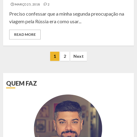
MARÇO 25, 2018
2
Preciso confessar que a minha segunda preocupação na
viagem pela Rússia era como usar...
READ MORE
NAVEGAÇÃO
1
2
Next
POR
POSTS
QUEM FAZ