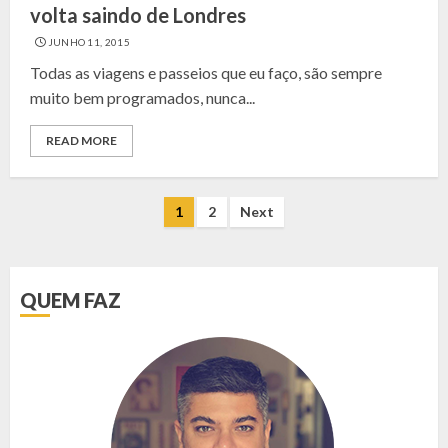
volta saindo de Londres
JUNHO 11, 2015
Todas as viagens e passeios que eu faço, são sempre
muito bem programados, nunca...
READ MORE
NAVEGAÇÃO
1
2
Next
POR
POSTS
QUEM FAZ