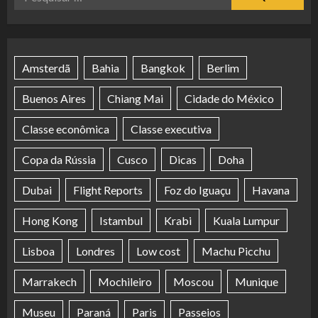
por:
Amsterdã
Bahia
Bangkok
Berlim
Buenos Aires
Chiang Mai
Cidade do México
Classe econômica
Classe executiva
Copa da Rússia
Cusco
Dicas
Doha
Dubai
Flight Reports
Foz do Iguaçu
Havana
Hong Kong
Istambul
Krabi
Kuala Lumpur
Lisboa
Londres
Low cost
Machu Picchu
Marrakech
Mochileiro
Moscou
Munique
Museu
Paraná
Paris
Passeios