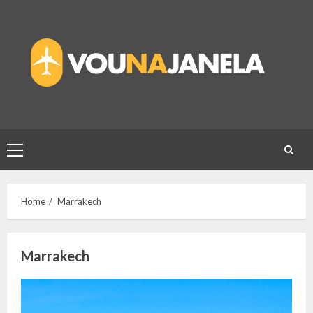
Skip
to
content
Primary
Menu
Home
Marrakech
Marrakech