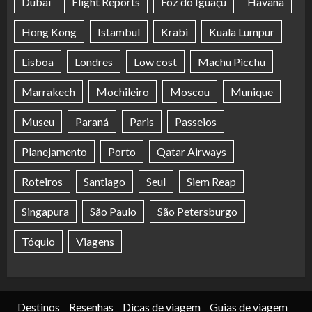
Dubai
Flight Reports
Foz do Iguaçu
Havana
Hong Kong
Istambul
Krabi
Kuala Lumpur
Lisboa
Londres
Low cost
Machu Picchu
Marrakech
Mochileiro
Moscou
Munique
Museu
Paraná
Paris
Passeios
Planejamento
Porto
Qatar Airways
Roteiros
Santiago
Seul
Siem Reap
Singapura
São Paulo
São Petersburgo
Tóquio
Viagens
Destinos
Resenhas
Dicas de viagem
Guias de viagem