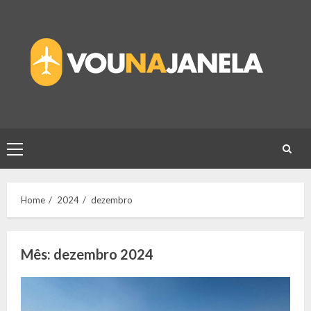
Skip
to
content
Primary
Menu
Home
2024
dezembro
Mês:
dezembro 2024