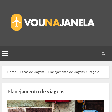
Skip
to
content
Primary
Menu
Home
Dicas de viagem
Planejamento de viagens
Page 2
Planejamento de viagens