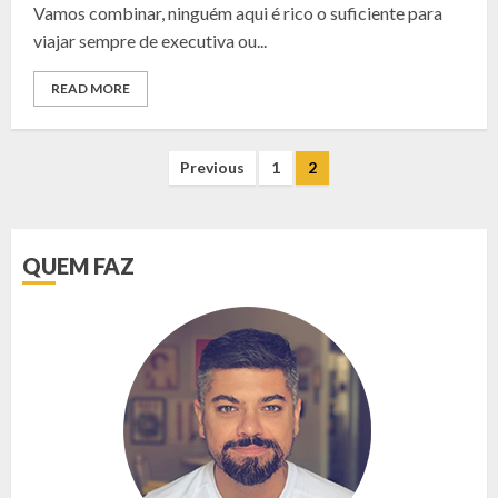
Vamos combinar, ninguém aqui é rico o suficiente para
viajar sempre de executiva ou...
READ MORE
NAVEGAÇÃO
Previous
1
2
POR
POSTS
QUEM FAZ