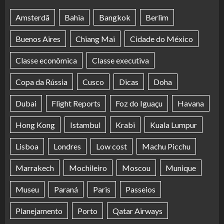
Amsterdã
Bahia
Bangkok
Berlim
Buenos Aires
Chiang Mai
Cidade do México
Classe econômica
Classe executiva
Copa da Rússia
Cusco
Dicas
Doha
Dubai
Flight Reports
Foz do Iguaçu
Havana
Hong Kong
Istambul
Krabi
Kuala Lumpur
Lisboa
Londres
Low cost
Machu Picchu
Marrakech
Mochileiro
Moscou
Munique
Museu
Paraná
Paris
Passeios
Planejamento
Porto
Qatar Airways