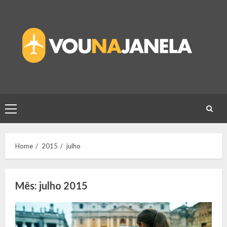
Skip
to
content
Primary
Menu
Home
2015
julho
Mês:
julho 2015