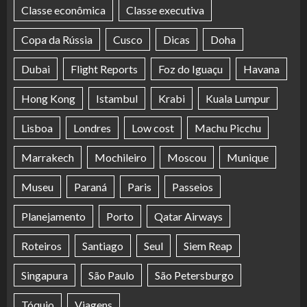
Classe econômica
Classe executiva
Copa da Rússia
Cusco
Dicas
Doha
Dubai
Flight Reports
Foz do Iguaçu
Havana
Hong Kong
Istambul
Krabi
Kuala Lumpur
Lisboa
Londres
Low cost
Machu Picchu
Marrakech
Mochileiro
Moscou
Munique
Museu
Paraná
Paris
Passeios
Planejamento
Porto
Qatar Airways
Roteiros
Santiago
Seul
Siem Reap
Singapura
São Paulo
São Petersburgo
Tóquio
Viagens