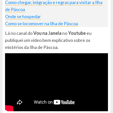
Como chegar, imigração e regras para visitar a Ilha
de Páscoa
Onde se hospedar
Como se locomover na Ilha de Páscoa
Lá no canal do
Vou na Janela
no
Youtube
eu
publiquei um vídeo bem explicativo sobre os
mistérios da Ilha de Páscoa.