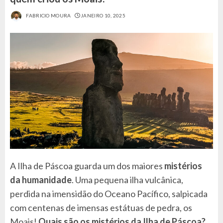
FABRICIO MOURA
JANEIRO 10, 2025
A Ilha de Páscoa guarda um dos maiores
mistérios
da humanidade
. Uma pequena ilha vulcânica,
perdida na imensidão do Oceano Pacífico, salpicada
com centenas de imensas estátuas de pedra, os
Moais!
Quais são os mistérios da Ilha de Páscoa?