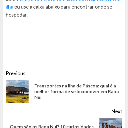
ilha
ou use a caixa abaixo para encontrar onde se
hospedar.
CONTINUE
Previous
READING
Transportes na Ilha de Páscoa: qual é a
Pr
melhor forma de se locomover em Rapa
Nui
po
Next
Quem são os Rapa Nui? 10 curiosidades
Next