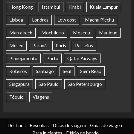
Hong Kong
Istambul
Krabi
Kuala Lumpur
Lisboa
Londres
Low cost
Machu Picchu
Marrakech
Mochileiro
Moscou
Munique
Museu
Paraná
Paris
Passeios
Planejamento
Porto
Qatar Airways
Roteiros
Santiago
Seul
Siem Reap
Singapura
São Paulo
São Petersburgo
Tóquio
Viagens
Destinos
Resenhas
Dicas de viagem
Guias de viagem
Para iniciantes
Diário de bordo