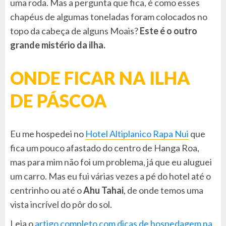
uma roda. Mas a pergunta que fica, é como esses
chapéus de algumas toneladas foram colocados no
topo da cabeça de alguns Moais?
Este é o outro
grande mistério da ilha.
ONDE FICAR NA ILHA
DE PÁSCOA
Eu me hospedei no
Hotel Altiplanico Rapa Nui
que
fica um pouco afastado do centro de Hanga Roa,
mas para mim não foi um problema, já que eu aluguei
um carro. Mas eu fui várias vezes a pé do hotel até o
centrinho ou até o
Ahu Tahai
, de onde temos uma
vista incrível do pôr do sol.
Leia o
artigo completo com dicas de hospedagem na