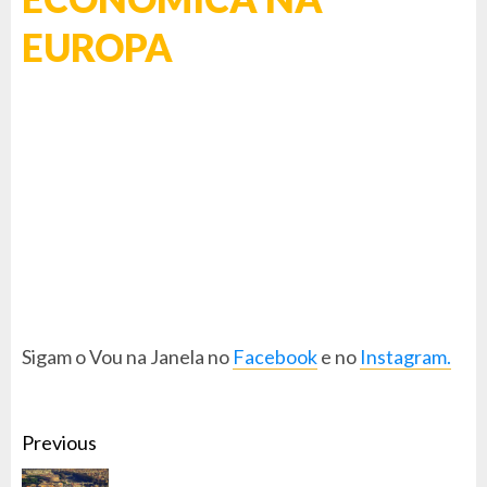
EUROPA
Sigam o Vou na Janela no
Facebook
e no
Instagram.
CONTINUE
Previous