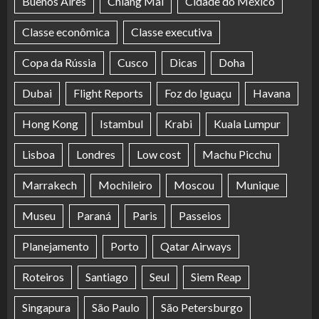
Buenos Aires
Chiang Mai
Cidade do México
Classe econômica
Classe executiva
Copa da Rússia
Cusco
Dicas
Doha
Dubai
Flight Reports
Foz do Iguaçu
Havana
Hong Kong
Istambul
Krabi
Kuala Lumpur
Lisboa
Londres
Low cost
Machu Picchu
Marrakech
Mochileiro
Moscou
Munique
Museu
Paraná
Paris
Passeios
Planejamento
Porto
Qatar Airways
Roteiros
Santiago
Seul
Siem Reap
Singapura
São Paulo
São Petersburgo