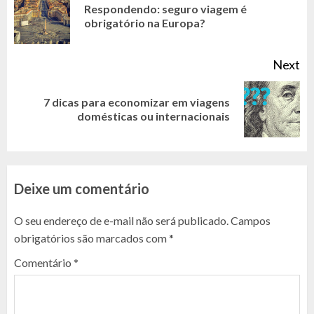
READING
Respondendo: seguro viagem é
Pr
obrigatório na Europa?
po
Next
7 dicas para economizar em viagens
Next
domésticas ou internacionais
post:
Deixe um comentário
O seu endereço de e-mail não será publicado.
Campos
obrigatórios são marcados com
*
Comentário
*