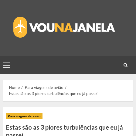
Skip
to
content
Primary
Menu
Home
Para viagens de avião
Estas são as 3 piores turbulências que eu já passei
Para viagens de avião
Estas são as 3 piores turbulências que eu já
passei