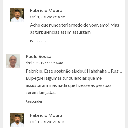
Fabricio Moura
abril 1, 2019 às 2:10 pm
Acho que nunca teria medo de voar, amo! Mas
as turbulências assim assustam.
Responder
Paulo Sousa
abril 1, 2019 às 11:56 am
Fabrício. Esse post não ajudou! Hahahaha… Rpz…
Eu peguei algumas turbulências que me
assustaram mas nada que fizesse as pessoas
serem lançadas.
Responder
Fabricio Moura
abril 1, 2019 às 2:10 pm