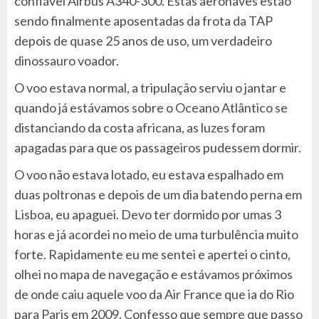
confiável Airbus A340-300. Estas aeronaves estão
sendo finalmente aposentadas da frota da TAP
depois de quase 25 anos de uso, um verdadeiro
dinossauro voador.
O voo estava normal, a tripulação serviu o jantar e
quando já estávamos sobre o Oceano Atlântico se
distanciando da costa africana, as luzes foram
apagadas para que os passageiros pudessem dormir.
O voo não estava lotado, eu estava espalhado em
duas poltronas e depois de um dia batendo perna em
Lisboa, eu apaguei. Devo ter dormido por umas 3
horas e já acordei no meio de uma turbulência muito
forte. Rapidamente eu me sentei e apertei o cinto,
olhei no mapa de navegação e estávamos próximos
de onde caiu aquele voo da Air France que ia do Rio
para Paris em 2009. Confesso que sempre que passo