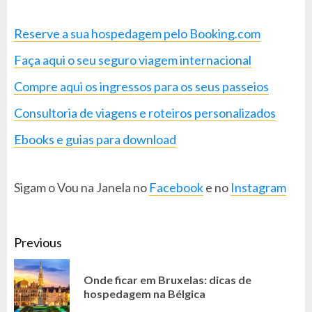
Reserve a sua hospedagem pelo Booking.com
Faça aqui o seu seguro viagem internacional
Compre aqui os ingressos para os seus passeios
Consultoria de viagens e roteiros personalizados
Ebooks e guias para download
Sigam o Vou na Janela no
Facebook
e no
Instagram
CONTINUE
Previous
READING
Onde ficar em Bruxelas: dicas de
Pr
hospedagem na Bélgica
po