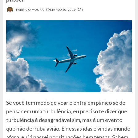
FABRICIO MOURA
MARÇO 30, 2019
5
Se você tem medo de voar e entra em pânico só de
pensar em uma turbulência, eu preciso te dizer que
turbulência é desagradável sim, mas é um evento
que não derruba avião. E nessas idas e vindas mundo
afora, eu já passei por situações bem tensas. Sabem