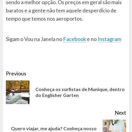
sendo a melhor opção. Os preços em geral são mais
baratos e a gente não tem aquele desperdício de
tempo que temos nos aeroportos.
Sigam o Vou na Janela no
Facebook
e no
Instagram
CONTINUE
Previous
READING
Conheça os surfistas de Munique, dentro
Pr
do Englisher Garten
po
Next
Quero viajar, me ajuda? Conheça nosso
Next