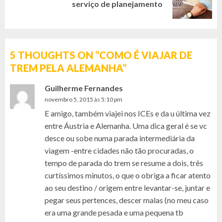
serviço de planejamento
post:
5 THOUGHTS ON “
COMO É VIAJAR DE
TREM PELA ALEMANHA
”
Guilherme Fernandes
novembro 5, 2015 às 5:10 pm
E amigo, também viajei nos ICEs e da u última vez
entre Áustria e Alemanha. Uma dica geral é se vc
desce ou sobe numa parada intermediária da
viagem -entre cidades não tão procuradas, o
tempo de parada do trem se resume a dois, três
curtíssimos minutos, o que o obriga a ficar atento
ao seu destino / origem entre levantar-se, juntar e
pegar seus pertences, descer malas (no meu caso
era uma grande pesada e uma pequena tb