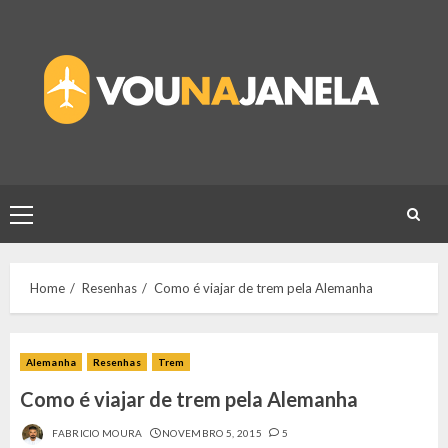
Skip
to
content
Primary
Menu
Home
Resenhas
Como é viajar de trem pela Alemanha
Alemanha
Resenhas
Trem
Como é viajar de trem pela Alemanha
FABRICIO MOURA
NOVEMBRO 5, 2015
5