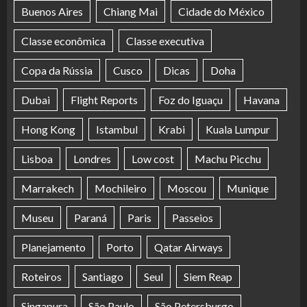
Buenos Aires
Chiang Mai
Cidade do México
Classe econômica
Classe executiva
Copa da Rússia
Cusco
Dicas
Doha
Dubai
Flight Reports
Foz do Iguaçu
Havana
Hong Kong
Istambul
Krabi
Kuala Lumpur
Lisboa
Londres
Low cost
Machu Picchu
Marrakech
Mochileiro
Moscou
Munique
Museu
Paraná
Paris
Passeios
Planejamento
Porto
Qatar Airways
Roteiros
Santiago
Seul
Siem Reap
Singapura
São Paulo
São Petersburgo