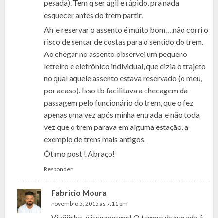
pesada). Tem q ser ágil e rápido, pra nada
esquecer antes do trem partir.
Ah, e reservar o assento é muito bom….não corri o
risco de sentar de costas para o sentido do trem.
Ao chegar no assento observei um pequeno
letreiro e eletrônico individual, que dizia o trajeto
no qual aquele assento estava reservado (o meu,
por acaso). Isso tb facilitava a checagem da
passagem pelo funcionário do trem, que o fez
apenas uma vez após minha entrada, e não toda
vez que o trem parava em alguma estação, a
exemplo de trens mais antigos.
Ótimo post ! Abraço!
Responder
Fabricio Moura
novembro 5, 2015 às 7:11 pm
Vizíiiinho, é isso mesmo! O tempo de parada é