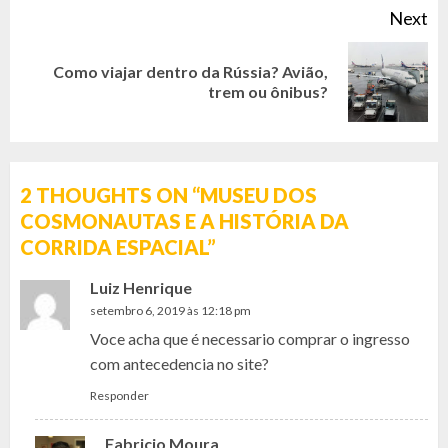
Next
Como viajar dentro da Rússia? Avião,
Next
trem ou ônibus?
post:
2 THOUGHTS ON “
MUSEU DOS
COSMONAUTAS E A HISTÓRIA DA
CORRIDA ESPACIAL
”
Luiz Henrique
setembro 6, 2019 às 12:18 pm
Voce acha que é necessario comprar o ingresso
com antecedencia no site?
Responder
Fabricio Moura