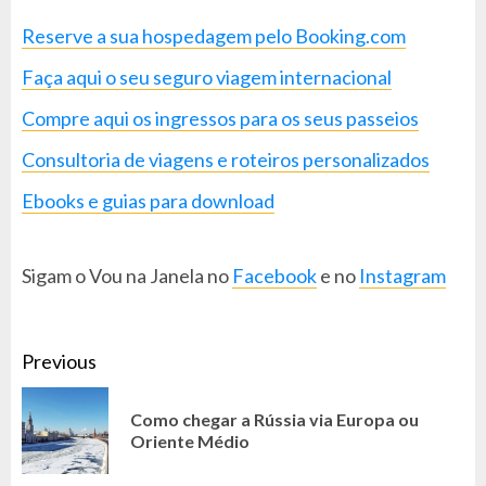
Reserve a sua hospedagem pelo Booking.com
Faça aqui o seu seguro viagem internacional
Compre aqui os ingressos para os seus passeios
Consultoria de viagens e roteiros personalizados
Ebooks e guias para download
Sigam o Vou na Janela no
Facebook
e no
Instagram
CONTINUE
Previous
READING
Como chegar a Rússia via Europa ou
Pr
Oriente Médio
po