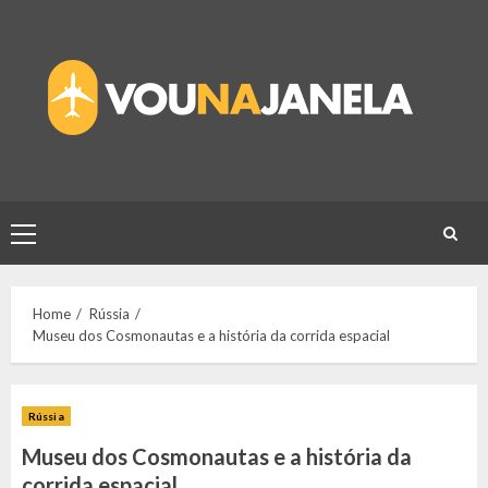
Skip
to
content
Primary
Menu
Home
Rússia
Museu dos Cosmonautas e a história da corrida espacial
Rússia
Museu dos Cosmonautas e a história da
corrida espacial