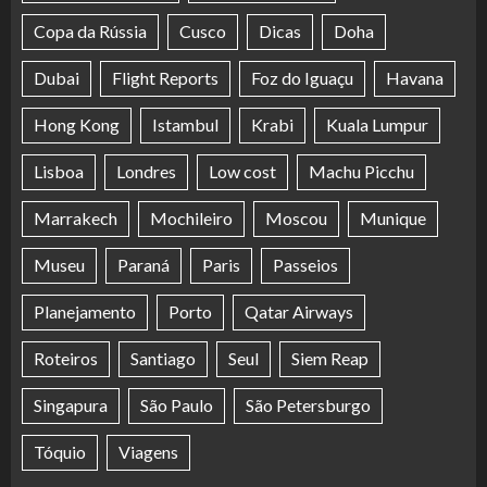
Copa da Rússia
Cusco
Dicas
Doha
Dubai
Flight Reports
Foz do Iguaçu
Havana
Hong Kong
Istambul
Krabi
Kuala Lumpur
Lisboa
Londres
Low cost
Machu Picchu
Marrakech
Mochileiro
Moscou
Munique
Museu
Paraná
Paris
Passeios
Planejamento
Porto
Qatar Airways
Roteiros
Santiago
Seul
Siem Reap
Singapura
São Paulo
São Petersburgo
Tóquio
Viagens