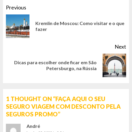
CONTINUE
Previous
READING
Kremlin de Moscou: Como visitar e o que
Pr
fazer
po
Next
Dicas para escolher onde ficar em São
Next
Petersburgo, na Rússia
post:
1 THOUGHT ON “
FAÇA AQUI O SEU
SEGURO VIAGEM COM DESCONTO PELA
SEGUROS PROMO
”
André