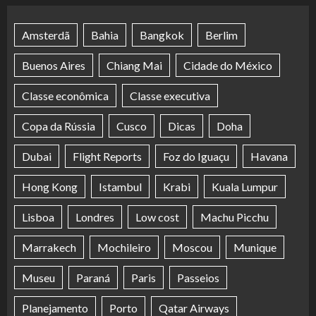
Amsterdã
Bahia
Bangkok
Berlim
Buenos Aires
Chiang Mai
Cidade do México
Classe econômica
Classe executiva
Copa da Rússia
Cusco
Dicas
Doha
Dubai
Flight Reports
Foz do Iguaçu
Havana
Hong Kong
Istambul
Krabi
Kuala Lumpur
Lisboa
Londres
Low cost
Machu Picchu
Marrakech
Mochileiro
Moscou
Munique
Museu
Paraná
Paris
Passeios
Planejamento
Porto
Qatar Airways