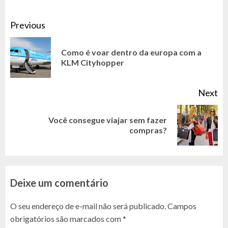
CONTINUE
Previous
READING
Como é voar dentro da europa com a
Pr
KLM Cityhopper
po
Next
Você consegue viajar sem fazer
Next
compras?
post:
Deixe um comentário
O seu endereço de e-mail não será publicado.
Campos
obrigatórios são marcados com
*