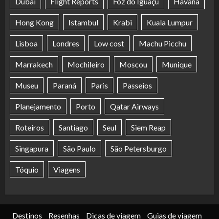
Dubai
Flight Reports
Foz do Iguaçu
Havana
Hong Kong
Istambul
Krabi
Kuala Lumpur
Lisboa
Londres
Low cost
Machu Picchu
Marrakech
Mochileiro
Moscou
Munique
Museu
Paraná
Paris
Passeios
Planejamento
Porto
Qatar Airways
Roteiros
Santiago
Seul
Siem Reap
Singapura
São Paulo
São Petersburgo
Tóquio
Viagens
Destinos
Resenhas
Dicas de viagem
Guias de viagem