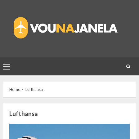
Skip
to
content
Primary
Menu
Home
Lufthansa
Lufthansa