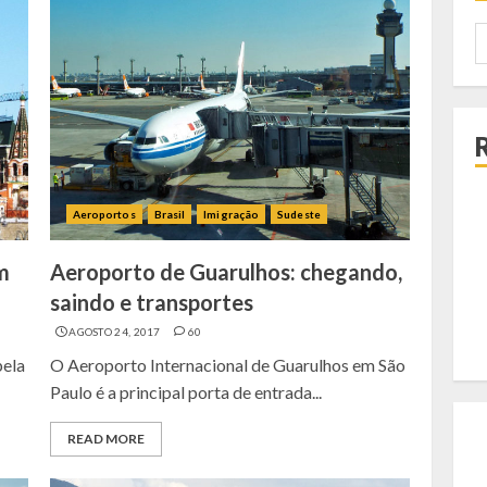
P
p
Aeroportos
Brasil
Imigração
Sudeste
m
Aeroporto de Guarulhos: chegando,
saindo e transportes
AGOSTO 24, 2017
60
pela
O Aeroporto Internacional de Guarulhos em São
Paulo é a principal porta de entrada...
READ MORE