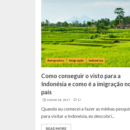
Aeroportos
Imigração
Indonésia
Como conseguir o visto para a
Indonésia e como é a imigração n
país
JUNHO 18, 2017
17
Quando eu comecei a fazer as minhas pesqui
para visitar a Indonésia, eu descobri...
READ MORE