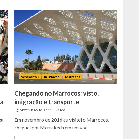
Aeroportos
Imigração
Marrocos
Chegando no Marrocos: visto,
da
imigração e transporte
DEZEMBRO 10, 2016
168
eu
Em novembro de 2016 eu visitei o Marrocos,
cheguei por Marrakech em um voo...