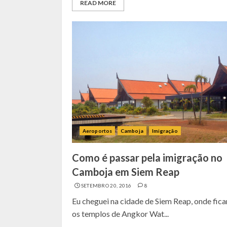
READ MORE
Aeroportos
Camboja
Imigração
Como é passar pela imigração no
Camboja em Siem Reap
SETEMBRO 20, 2016
8
Eu cheguei na cidade de Siem Reap, onde fic
os templos de Angkor Wat...