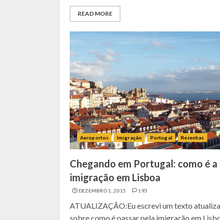
READ MORE
Aeroportos
Imigração
Portugal
Resenhas
Chegando em Portugal: como é a
imigração em Lisboa
DEZEMBRO 1, 2015
193
ATUALIZAÇÃO:Eu escrevi um texto atualiz
sobre como é passar pela imigração em Lisb