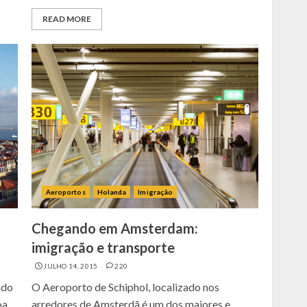
READ MORE
Aeroportos
Holanda
Imigração
Chegando em Amsterdam:
imigração e transporte
JULHO 14, 2015
220
ado
O Aeroporto de Schiphol, localizado nos
oa
arredores de Amsterdã é um dos maiores e...