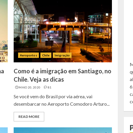
Aeroportos
Chile
Imigração
M
na
Como é a imigração em Santiago, no
q
Chile. Veja as dicas
a
6
MAIO 20, 2020
81
c
Se você vem do Brasil por via aérea, vai
c
desembarcar no Aeroporto Comodoro Arturo...
READ MORE