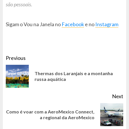
são pessoais.
Sigam o Vou na Janela no
Facebook
e no
Instagram
CONTINUE
Previous
READING
Thermas dos Laranjais e a montanha
Pr
russa aquática
po
Next
Como é voar com a AeroMexico Connect,
Next
a regional da AeroMexico
post: