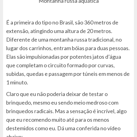
Montanha russa aquática
É a primeira do tipo no Brasil, são 360 metros de
extensão, atingindo uma altura de 20 metros.
Diferente de uma montanha russa tradicional, no
lugar dos carrinhos, entram bóias para duas pessoas.
Elas são impulsionadas por potentes jatos d’água
que completam o circuito formado por curvas,
subidas, quedas e passagem por túneis em menos de
1 minuto.
Claro que eu não poderia deixar de testar o
brinquedo, mesmo eu sendo meio medroso com
brinquedos radicais. Mas a sensação é incrível, algo
que eu recomendo muito até para os menos
destemidos como eu. Dá uma conferida no vídeo
abaixo: