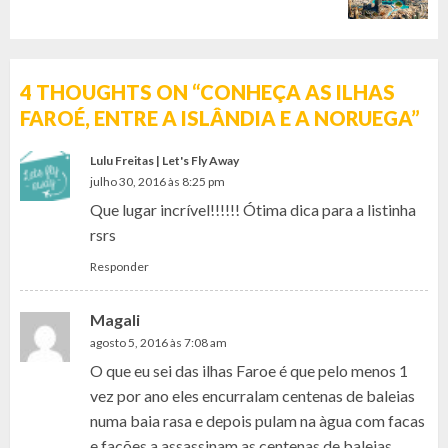
post:
4 THOUGHTS ON “
CONHEÇA AS ILHAS
FAROÉ, ENTRE A ISLÂNDIA E A NORUEGA
”
Lulu Freitas | Let's Fly Away
julho 30, 2016 às 8:25 pm
Que lugar incrível!!!!!! Ótima dica para a listinha
rsrs
Responder
Magali
agosto 5, 2016 às 7:08 am
O que eu sei das ilhas Faroe é que pelo menos 1
vez por ano eles encurralam centenas de baleias
numa baia rasa e depois pulam na àgua com facas
e facões a assassinam as centenas de baleias,