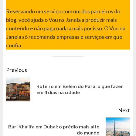
Reservando um serviço com um dos parceiros do
blog, você ajuda o Vou na Janela a produzir mais
conteúdo e não paga nada a mais por isso. O Vou na
Janela só recomenda empresas e serviços em que
confia.
CONTINUE
Previous
READING
Roteiro em Belém do Pará: o que fazer
Pr
em 4 dias na cidade
po
Next
Burj Khalifa em Dubai: o prédio mais alto
Next
do mundo