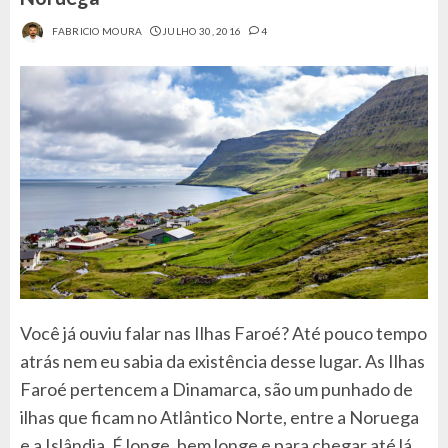
FABRICIO MOURA
JULHO 30, 2016
4
Você já ouviu falar nas Ilhas Faroé? Até pouco tempo
atrás nem eu sabia da existência desse lugar. As Ilhas
Faroé pertencem a Dinamarca, são um punhado de
ilhas que ficam no Atlântico Norte, entre a Noruega
e a Islândia. É longe, bem longe e para chegar até lá