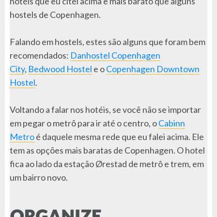
hotéis que eu citei acima e mais barato que alguns
hostels de Copenhagen.
Falando em hostels, estes são alguns que foram bem
recomendados:
Danhostel Copenhagen
City
,
Bedwood Hostel
e o
Copenhagen Downtown
Hostel
.
Voltando a falar nos hotéis, se você não se importar
em pegar o metrô para ir até o centro, o
Cabinn
Metro
é daquele mesma rede que eu falei acima. Ele
tem as opções mais baratas de Copenhagen. O hotel
fica ao lado da estação Ørestad de metrô e trem, em
um bairro novo.