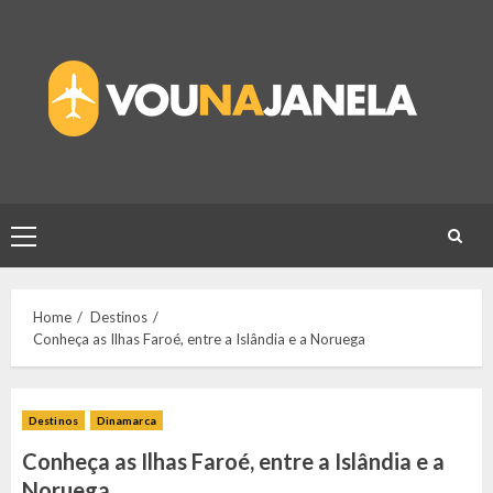
Skip
to
content
Primary
Menu
Home
Destinos
Conheça as Ilhas Faroé, entre a Islândia e a Noruega
Destinos
Dinamarca
Conheça as Ilhas Faroé, entre a Islândia e a
Noruega