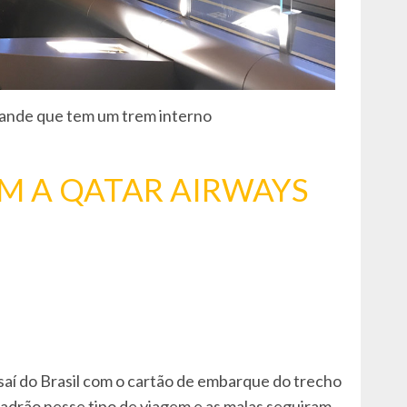
rande que tem um trem interno
M A QATAR AIRWAYS
á saí do Brasil com o cartão de embarque do trecho
drão nesse tipo de viagem e as malas seguiram