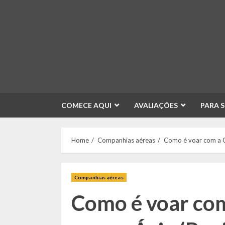
Skip
to
content
COMECE AQUI
AVALIAÇÕES
PARA 
Home
Companhias aéreas
Como é voar com a Q
Companhias aéreas
Como é voar co