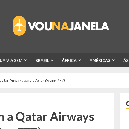
SUA VIAGEM
BRASIL
ÁFRICA
AMÉRICAS
ÁS
atar Airways para a Ásia (Boeing 777)
m a Qatar Airways