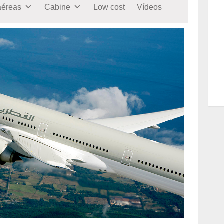
aéreas
Cabine
Low cost
Vídeos