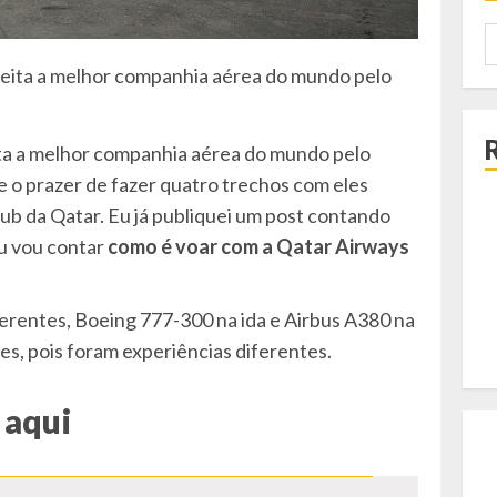
P
p
leita a melhor companhia aérea do mundo pelo
ta a melhor companhia aérea do mundo pelo
e o prazer de fazer quatro trechos com eles
o hub da Qatar. Eu já publiquei um post contando
u vou contar
como é voar com a Qatar Airways
rentes, Boeing 777-300 na ida e Airbus A380 na
tes, pois foram experiências diferentes.
 aqui