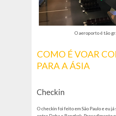
O aeroporto é tão g
COMO É VOAR CO
PARA A ÁSIA
Checkin
O checkin foi feito em São Paulo e eu j
entre Doha e Bangkok. Procedimento pa