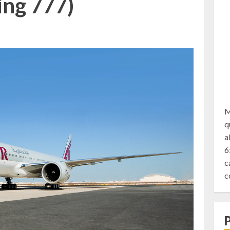
ing 777)
M
q
a
6
c
c