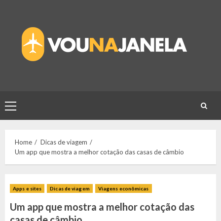
Skip
to
content
Primary
Menu
Home
Dicas de viagem
Um app que mostra a melhor cotação das casas de câmbio
Apps e sites
Dicas de viagem
Viagens econômicas
Um app que mostra a melhor cotação das
casas de câmbio