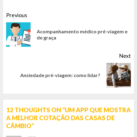
CONTINUE
Previous
READING
Acompanhamento médico pré-viagem e
Pr
de graça
po
Next
Next
Ansiedade pré-viagem: como lidar?
post:
12 THOUGHTS ON “
UM APP QUE MOSTRA
A MELHOR COTAÇÃO DAS CASAS DE
CÂMBIO
”