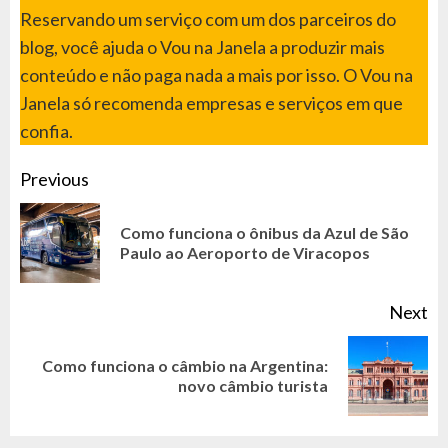
Reservando um serviço com um dos parceiros do
blog, você ajuda o Vou na Janela a produzir mais
conteúdo e não paga nada a mais por isso. O Vou na
Janela só recomenda empresas e serviços em que
confia.
CONTINUE
Previous
READING
Como funciona o ônibus da Azul de São
Pr
Paulo ao Aeroporto de Viracopos
po
Next
Como funciona o câmbio na Argentina:
Next
novo câmbio turista
post: