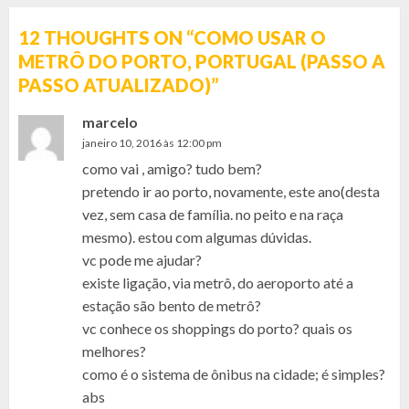
12 THOUGHTS ON “
COMO USAR O
METRÔ DO PORTO, PORTUGAL (PASSO A
PASSO ATUALIZADO)
”
marcelo
janeiro 10, 2016 às 12:00 pm
como vai , amigo? tudo bem?
pretendo ir ao porto, novamente, este ano(desta
vez, sem casa de família. no peito e na raça
mesmo). estou com algumas dúvidas.
vc pode me ajudar?
existe ligação, via metrô, do aeroporto até a
estação são bento de metrô?
vc conhece os shoppings do porto? quais os
melhores?
como é o sistema de ônibus na cidade; é simples?
abs