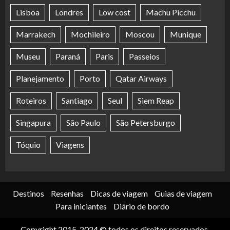
Lisboa
Londres
Low cost
Machu Picchu
Marrakech
Mochileiro
Moscou
Munique
Museu
Paraná
Paris
Passeios
Planejamento
Porto
Qatar Airways
Roteiros
Santiago
Seul
Siem Reap
Singapura
São Paulo
São Petersburgo
Tóquio
Viagens
Destinos
Resenhas
Dicas de viagem
Guias de viagem
Para iniciantes
Diário de bordo
Copyright 2015-2024 © todos os direitos reservados.