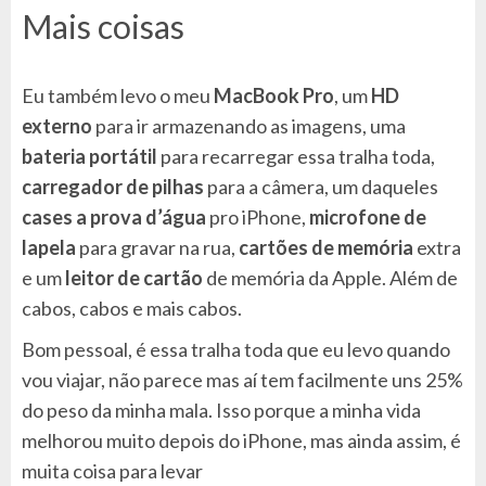
Mais coisas
Eu também levo o meu
MacBook Pro
, um
HD
externo
para ir armazenando as imagens, uma
bateria portátil
para recarregar essa tralha toda,
carregador de pilhas
para a câmera, um daqueles
cases a prova d’água
pro iPhone,
microfone de
lapela
para gravar na rua,
cartões de memória
extra
e um
leitor de cartão
de memória da Apple. Além de
cabos, cabos e mais cabos.
Bom pessoal, é essa tralha toda que eu levo quando
vou viajar, não parece mas aí tem facilmente uns 25%
do peso da minha mala. Isso porque a minha vida
melhorou muito depois do iPhone, mas ainda assim, é
muita coisa para levar