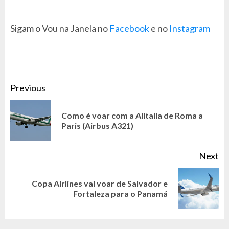
Sigam o Vou na Janela no
Facebook
e no
Instagram
CONTINUE
Previous
READING
Como é voar com a Alitalia de Roma a
Pr
Paris (Airbus A321)
po
Next
Copa Airlines vai voar de Salvador e
Next
Fortaleza para o Panamá
post: