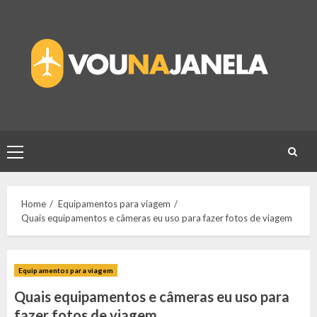
Skip
to
content
Primary
Menu
Home
Equipamentos para viagem
Quais equipamentos e câmeras eu uso para fazer fotos de viagem
Equipamentos para viagem
Quais equipamentos e câmeras eu uso para
fazer fotos de viagem