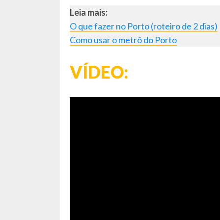
Leia mais:
O que fazer no Porto (roteiro de 2 dias)
Como usar o metrô do Porto
VÍDEO: