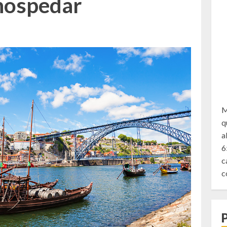
 hospedar
M
q
a
6
c
c