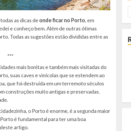
P
p
todas as dicas de
onde ficar no Porto
, em
pedei e conheço bem. Além de outras ótimas
rto. Todas as sugestões estão divididas entre as
***
cidades mais bonitas e também mais visitadas do
orto, suas caves e vinícolas que se estendem ao
oa, que foi destruída em um terremoto séculos
com construções muito antigas e preservadas.
ade.
cidadezinha, o Porto é enorme, é a segunda maior
 Porto é fundamental para ter uma boa
deste artigo.