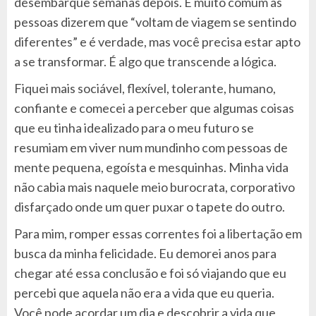
desembarque semanas depois. É muito comum as
pessoas dizerem que “voltam de viagem se sentindo
diferentes” e é verdade, mas você precisa estar apto
a se transformar. É algo que transcende a lógica.
Fiquei mais sociável, flexível, tolerante, humano,
confiante e comecei a perceber que algumas coisas
que eu tinha idealizado para o meu futuro se
resumiam em viver num mundinho com pessoas de
mente pequena, egoísta e mesquinhas. Minha vida
não cabia mais naquele meio burocrata, corporativo
disfarçado onde um quer puxar o tapete do outro.
Para mim, romper essas correntes foi a libertação em
busca da minha felicidade. Eu demorei anos para
chegar até essa conclusão e foi só viajando que eu
percebi que aquela não era a vida que eu queria.
Você pode acordar um dia e descobrir a vida que