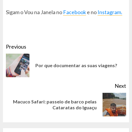
Sigam o Vou na Janela no
Facebook
e no
Instagram.
CONTINUE
Previous
READING
Pr
Por que documentar as suas viagens?
po
Next
Macuco Safari: passeio de barco pelas
Next
Cataratas do Iguaçu
post: