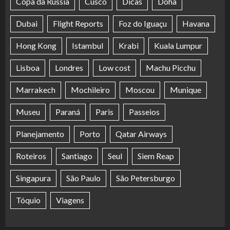
Copa da Rússia
Cusco
Dicas
Doha
Dubai
Flight Reports
Foz do Iguaçu
Havana
Hong Kong
Istambul
Krabi
Kuala Lumpur
Lisboa
Londres
Low cost
Machu Picchu
Marrakech
Mochileiro
Moscou
Munique
Museu
Paraná
Paris
Passeios
Planejamento
Porto
Qatar Airways
Roteiros
Santiago
Seul
Siem Reap
Singapura
São Paulo
São Petersburgo
Tóquio
Viagens