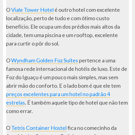
O
Viale Tower Hotel
é outro hotel com excelente
localização, perto de tudo e com ótimo custo
benefício. Ele ocupa um dos prédios mais altos da
cidade, tem uma piscina e um rooftop, excelente
para curtir o pôr do sol.
O
Wyndham Golden Foz Suítes
pertence a uma
famosa rede internacional de hotéis de luxo. Este de
Foz do Iguaçu é um pouco mais simples, mas sem
abrir mão do conforto. E o lado bom é que ele tem
preços excelentes para um hotel no padrão 4
estrelas
. É também aquele tipo de hotel que não tem
como errar.
O
Tetris Container Hostel
fica no comecinho da