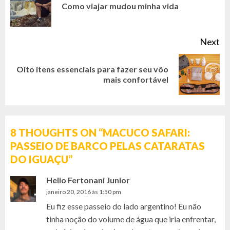
READING
Pr
Como viajar mudou minha vida
po
Next
Oito itens essenciais para fazer seu vôo
Next
mais confortável
post:
8 THOUGHTS ON “
MACUCO SAFARI:
PASSEIO DE BARCO PELAS CATARATAS
DO IGUAÇU
”
Helio Fertonani Junior
janeiro 20, 2016 às 1:50 pm
Eu fiz esse passeio do lado argentino! Eu não
tinha noção do volume de água que iria enfrentar,