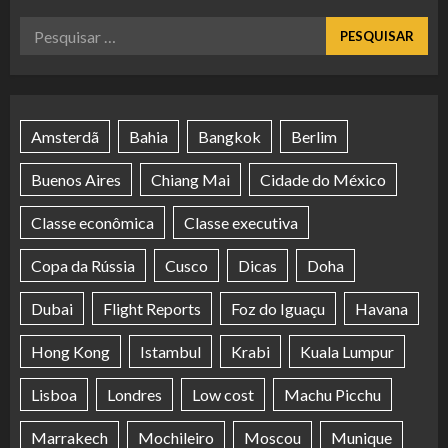
Pesquisar
por:
Amsterdã
Bahia
Bangkok
Berlim
Buenos Aires
Chiang Mai
Cidade do México
Classe econômica
Classe executiva
Copa da Rússia
Cusco
Dicas
Doha
Dubai
Flight Reports
Foz do Iguaçu
Havana
Hong Kong
Istambul
Krabi
Kuala Lumpur
Lisboa
Londres
Low cost
Machu Picchu
Marrakech
Mochileiro
Moscou
Munique