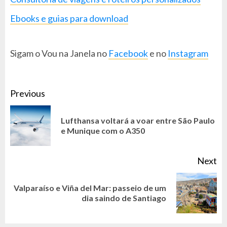
Ebooks e guias para download
Sigam o Vou na Janela no
Facebook
e no
Instagram
CONTINUE
Previous
READING
Lufthansa voltará a voar entre São Paulo
Pr
e Munique com o A350
po
Next
Valparaíso e Viña del Mar: passeio de um
Next
dia saindo de Santiago
post: