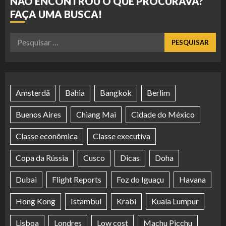
NÃO ENCONTROU O QUE PROCURAVA?
FAÇA UMA BUSCA!
Pesquisar
por:
Amsterdã
Bahia
Bangkok
Berlim
Buenos Aires
Chiang Mai
Cidade do México
Classe econômica
Classe executiva
Copa da Rússia
Cusco
Dicas
Doha
Dubai
Flight Reports
Foz do Iguaçu
Havana
Hong Kong
Istambul
Krabi
Kuala Lumpur
Lisboa
Londres
Low cost
Machu Picchu