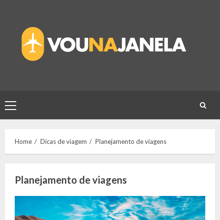
Skip
to
content
Primary
Menu
Home
Dicas de viagem
Planejamento de viagens
Planejamento de viagens