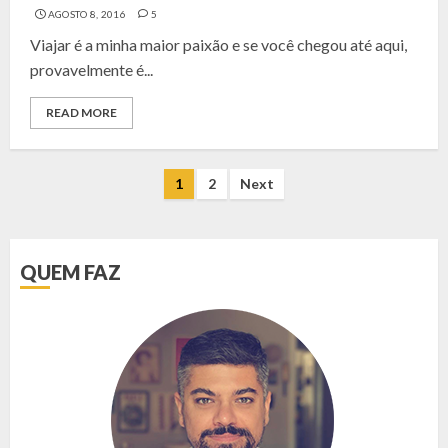
AGOSTO 8, 2016
5
Viajar é a minha maior paixão e se você chegou até aqui,
provavelmente é...
READ MORE
NAVEGAÇÃO
1
2
Next
POR
POSTS
QUEM FAZ