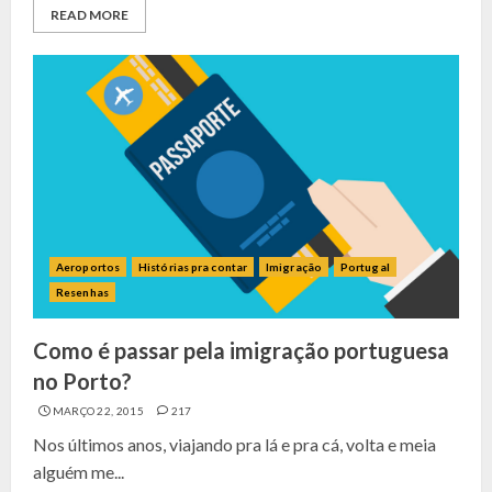
READ MORE
Aeroportos
Histórias pra contar
Imigração
Portugal
Resenhas
Como é passar pela imigração portuguesa
no Porto?
MARÇO 22, 2015
217
Nos últimos anos, viajando pra lá e pra cá, volta e meia
alguém me...