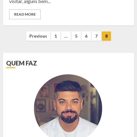
visitar, alguns bem...
READ MORE
NAVEGAÇÃO
Previous
1
…
5
6
7
8
POR
POSTS
QUEM FAZ