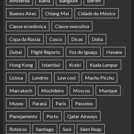
Amsterdã
Bahia
Bangkok
Berlim
Buenos Aires
Chiang Mai
Cidade do México
Classe econômica
Classe executiva
Copa da Rússia
Cusco
Dicas
Doha
Dubai
Flight Reports
Foz do Iguaçu
Havana
Hong Kong
Istambul
Krabi
Kuala Lumpur
Lisboa
Londres
Low cost
Machu Picchu
Marrakech
Mochileiro
Moscou
Munique
Museu
Paraná
Paris
Passeios
Planejamento
Porto
Qatar Airways
Roteiros
Santiago
Seul
Siem Reap