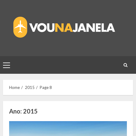
Skip
to
content
Primary
Menu
Home
2015
Page 8
Ano:
2015