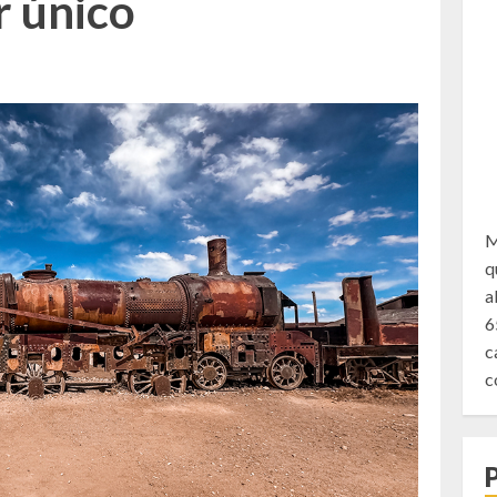
r único
M
q
a
6
c
c