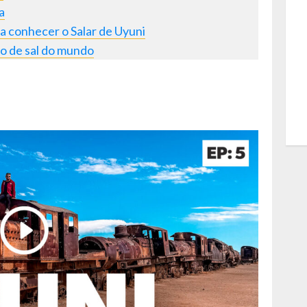
a
ra conhecer o Salar de Uyuni
to de sal do mundo