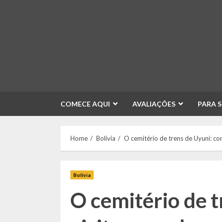
Skip
to
content
COMECE AQUI
AVALIAÇÕES
PARA 
Home
Bolívia
O cemitério de trens de Uyuni: com
Bolívia
O cemitério de 