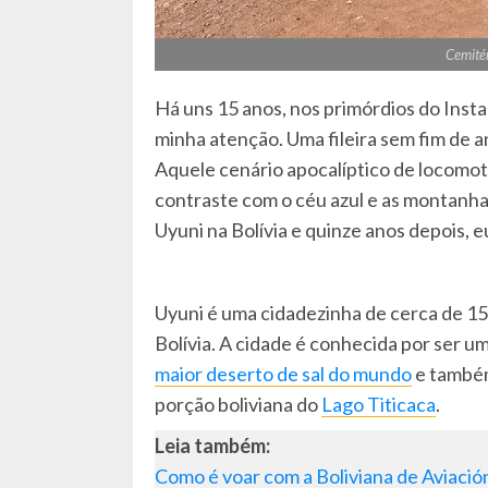
Cemitér
Há uns 15 anos, nos primórdios do Ins
minha atenção. Uma fileira sem fim de a
Aquele cenário apocalíptico de locomo
contraste com o céu azul e as montanha
Uyuni na Bolívia e quinze anos depois, e
Uyuni é uma cidadezinha de cerca de 15 
Bolívia. A cidade é conhecida por ser u
maior deserto de sal do mundo
e também 
porção boliviana do
Lago Titicaca
.
Leia também:
Como é voar com a Boliviana de Aviació