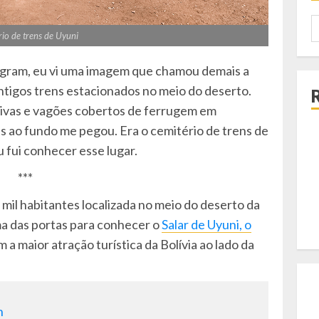
P
io de trens de Uyuni
p
tagram, eu vi uma imagem que chamou demais a
ntigos trens estacionados no meio do deserto.
tivas e vagões cobertos de ferrugem em
s ao fundo me pegou. Era o cemitério de trens de
u fui conhecer esse lugar.
***
mil habitantes localizada no meio do deserto da
ma das portas para conhecer o
Salar de Uyuni, o
a maior atração turística da Bolívia ao lado da
n