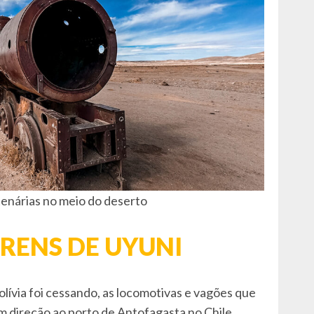
enárias no meio do deserto
TRENS DE UYUNI
lívia foi cessando, as locomotivas e vagões que
m direção ao porto de Antofagasta no Chile