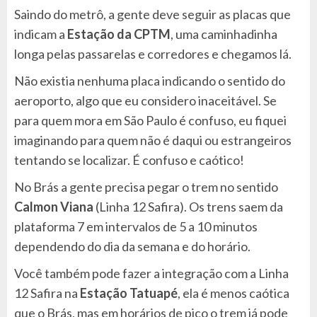
Saindo do metrô, a gente deve seguir as placas que
indicam a
Estação da CPTM
, uma caminhadinha
longa pelas passarelas e corredores e chegamos lá.
Não existia nenhuma placa indicando o sentido do
aeroporto, algo que eu considero inaceitável. Se
para quem mora em São Paulo é confuso, eu fiquei
imaginando para quem não é daqui ou estrangeiros
tentando se localizar. É confuso e caótico!
No Brás a gente precisa pegar o trem no sentido
Calmon Viana
(Linha 12 Safira). Os trens saem da
plataforma 7 em intervalos de 5 a 10 minutos
dependendo do dia da semana e do horário.
Você também pode fazer a integração com a Linha
12 Safira na
Estação Tatuapé
, ela é menos caótica
que o Brás, mas em horários de pico o trem já pode