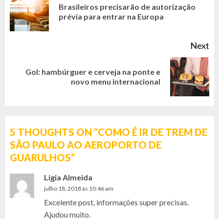
READING
Brasileiros precisarão de autorização
Pr
prévia para entrar na Europa
po
Next
Gol: hambúrguer e cerveja na ponte e
Next
novo menu internacional
post:
5 THOUGHTS ON “
COMO É IR DE TREM DE
SÃO PAULO AO AEROPORTO DE
GUARULHOS
”
Ligia Almeida
julho 18, 2018 às 10:46 am
Excelente post, informações super precisas.
Ajudou muito.