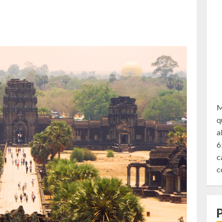
M
q
a
6
c
c