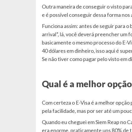
Outra maneira de conseguir o visto par
e é possível conseguir dessa forma nos
Funciona assim: antes de seguir para o b
arrival”, lá, você deverá preencher um f
basicamente o mesmo processo do E-Visa
40 dólares em dinheiro, isso aqui é supe
Se não tiver como pagar pelo visto em d
Qual é a melhor opção
Com certeza o E-Visa é a melhor opção p
pela facilidade, mas por ser até um pouc
Quando eu cheguei em Siem Reap no Camb
era enorme, praticamente uns 80% de t