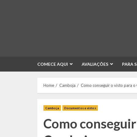
Skip
to
content
COMECE AQUI
AVALIAÇÕES
PARA 
Home
Camboja
Como conseguir o visto para 
Camboja
Documentos e vistos
Como conseguir 