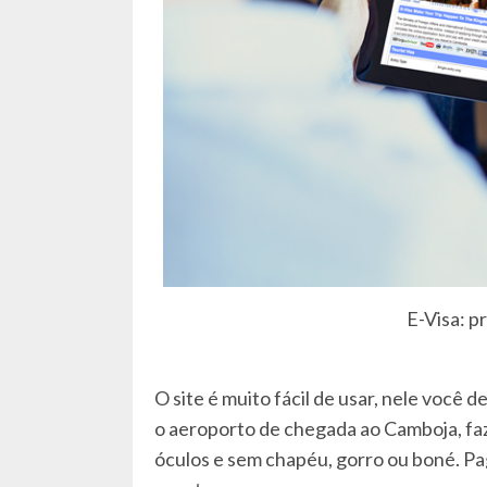
E-Visa: pr
O site é muito fácil de usar, nele você
o aeroporto de chegada ao Camboja, faz
óculos e sem chapéu, gorro ou boné. Pag