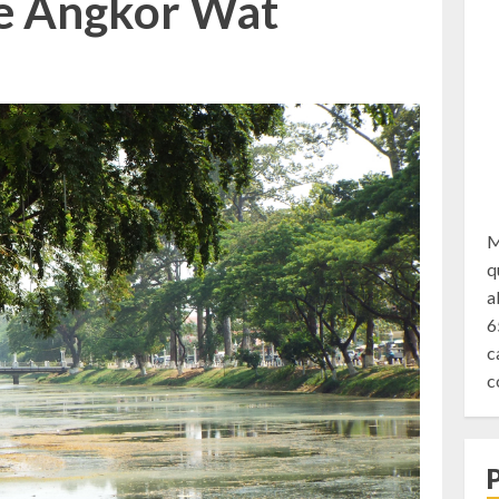
e Angkor Wat
M
q
a
6
c
c