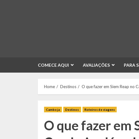
Skip
to
content
COMECE AQUI
AVALIAÇÕES
PARA 
Home
Destinos
O que fazer em Siem Reap no 
Camboja
Destinos
Roteiros de viagens
O que fazer em 