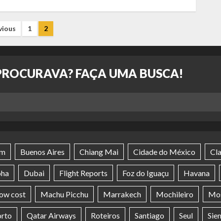
vious
1
2
PROCURAVA? FAÇA UMA BUSCA!
im
Buenos Aires
Chiang Mai
Cidade do México
Cl
ha
Dubai
Flight Reports
Foz do Iguaçu
Havana
ow cost
Machu Picchu
Marrakech
Mochileiro
Mo
rto
Qatar Airways
Roteiros
Santiago
Seul
Sie