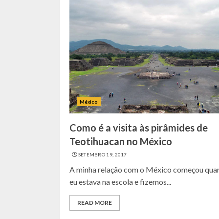
México
Como é a visita às pirâmides de
Teotihuacan no México
SETEMBRO 19, 2017
A minha relação com o México começou qua
eu estava na escola e fizemos...
READ MORE