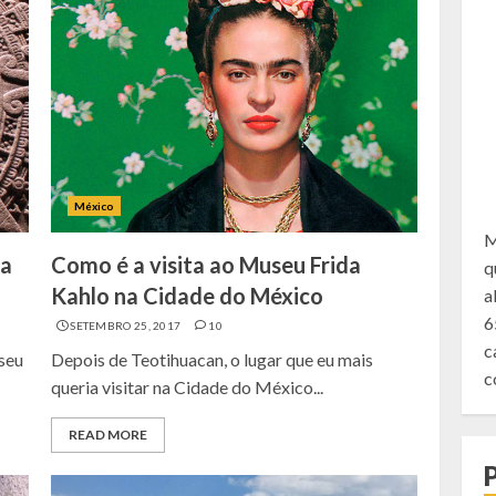
México
M
ia
Como é a visita ao Museu Frida
q
Kahlo na Cidade do México
a
6
SETEMBRO 25, 2017
10
c
seu
Depois de Teotihuacan, o lugar que eu mais
c
queria visitar na Cidade do México...
READ MORE