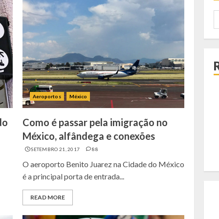
P
p
Aeroportos
México
do
Como é passar pela imigração no
México, alfândega e conexões
SETEMBRO 21, 2017
88
O aeroporto Benito Juarez na Cidade do México
é a principal porta de entrada...
READ MORE