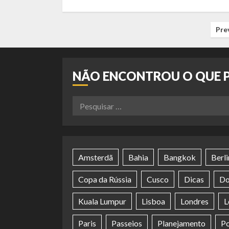
NAVEGAÇÃO
Pre
POR
POSTS
NÃO ENCONTROU O QUE 
Pesquisar
por:
Amsterdã
Bahia
Bangkok
Berl
Copa da Rússia
Cusco
Dicas
Do
Kuala Lumpur
Lisboa
Londres
L
Paris
Passeios
Planejamento
Po