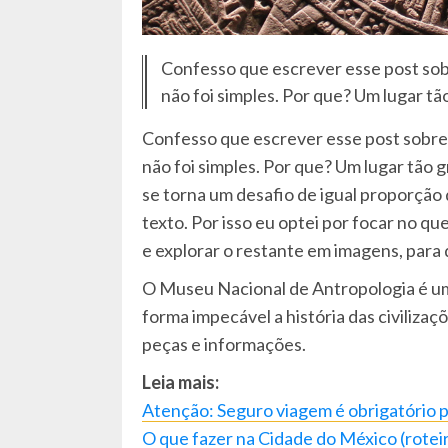
Confesso que escrever esse post so
não foi simples. Por que? Um lugar tão
Confesso que escrever esse post sobre
não foi simples. Por que? Um lugar tão
se torna um desafio de igual proporção
texto. Por isso eu optei por focar no q
e explorar o restante em imagens, para
O Museu Nacional de Antropologia é um l
forma impecável a história das civiliza
peças e informações.
Leia mais:
Atenção: Seguro viagem é obrigatório pa
O que fazer na Cidade do México (roteir