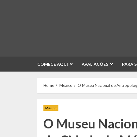
Skip
to
content
COMECE AQUI
AVALIAÇÕES
PARA 
Home
México
O Museu Nacional de Antropolog
México
O Museu Nacion