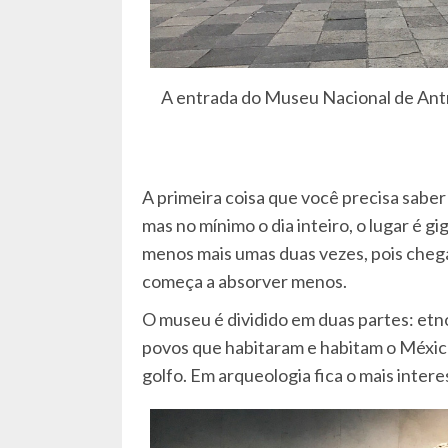
A entrada do Museu Nacional de Antr
A primeira coisa que você precisa saber
mas no mínimo o dia inteiro, o lugar é g
menos mais umas duas vezes, pois cheg
começa a absorver menos.
O museu é dividido em duas partes: etno
povos que habitaram e habitam o México
golfo. Em arqueologia fica o mais inter