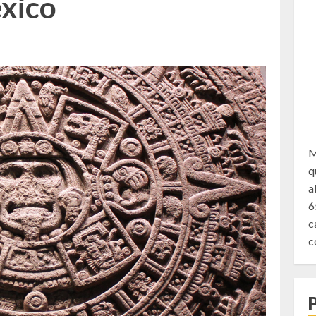
xico
M
q
a
6
c
c