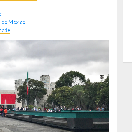
o
e do México
idade