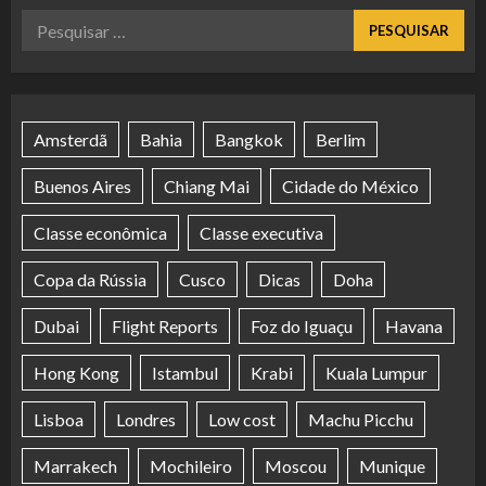
Pesquisar
por:
Amsterdã
Bahia
Bangkok
Berlim
Buenos Aires
Chiang Mai
Cidade do México
Classe econômica
Classe executiva
Copa da Rússia
Cusco
Dicas
Doha
Dubai
Flight Reports
Foz do Iguaçu
Havana
Hong Kong
Istambul
Krabi
Kuala Lumpur
Lisboa
Londres
Low cost
Machu Picchu
Marrakech
Mochileiro
Moscou
Munique