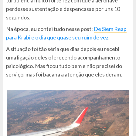
turbulência muito forte fez com que a aeronave
perdesse sustentação e despencasse por uns 10
segundos.
Na época, eu contei tudo nesse post:
De Siem Reap
para Krabi e o dia que quase seu ruim de vez
.
A situação foi tão séria que dias depois eu recebi
uma ligação deles oferecendo acompanhamento
psicológico. Mas ficou tudo bem e não precisei do
serviço, mas foi bacana a atenção que eles deram.