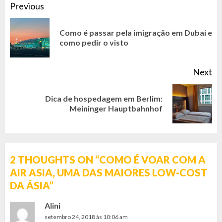
CONTINUE
Previous
READING
Como é passar pela imigração em Dubai e
Pr
como pedir o visto
po
Next
Dica de hospedagem em Berlim:
Next
Meininger Hauptbahnhof
post:
2 THOUGHTS ON “
COMO É VOAR COM A
AIR ASIA, UMA DAS MAIORES LOW-COST
DA ÁSIA
”
Alini
setembro 24, 2018 às 10:06 am