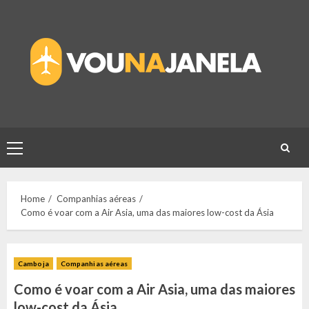
Skip
to
content
Primary
Menu
Home
Companhias aéreas
Como é voar com a Air Asia, uma das maiores low-cost da Ásia
Camboja
Companhias aéreas
Como é voar com a Air Asia, uma das maiores
low-cost da Ásia