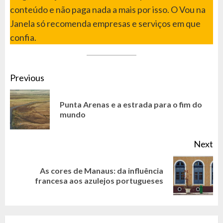
conteúdo e não paga nada a mais por isso. O Vou na
Janela só recomenda empresas e serviços em que
confia.
CONTINUE
Previous
READING
Punta Arenas e a estrada para o fim do
Pr
mundo
po
Next
As cores de Manaus: da influência
Next
francesa aos azulejos portugueses
post: