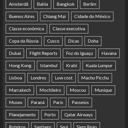
Amsterdã
Bahia
Bangkok
Berlim
Buenos Aires
Chiang Mai
Cidade do México
Classe econômica
Classe executiva
Copa da Rússia
Cusco
Dicas
Doha
Dubai
Flight Reports
Foz do Iguaçu
Havana
Hong Kong
Istambul
Krabi
Kuala Lumpur
Lisboa
Londres
Low cost
Machu Picchu
Marrakech
Mochileiro
Moscou
Munique
Museu
Paraná
Paris
Passeios
Planejamento
Porto
Qatar Airways
Roteiros
Santiago
Seul
Siem Reap