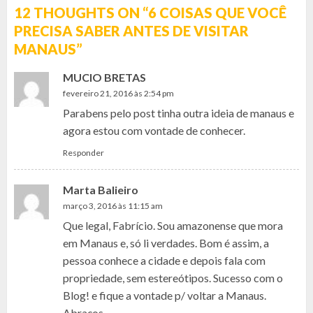
12 THOUGHTS ON “
6 COISAS QUE VOCÊ
PRECISA SABER ANTES DE VISITAR
MANAUS
”
MUCIO BRETAS
fevereiro 21, 2016 às 2:54 pm
Parabens pelo post tinha outra ideia de manaus e
agora estou com vontade de conhecer.
Responder
Marta Balieiro
março 3, 2016 às 11:15 am
Que legal, Fabrício. Sou amazonense que mora
em Manaus e, só li verdades. Bom é assim, a
pessoa conhece a cidade e depois fala com
propriedade, sem estereótipos. Sucesso com o
Blog! e fique a vontade p/ voltar a Manaus.
Abraços.