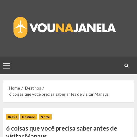
Skip
to
content
Primary
Menu
Home
Destinos
6 coisas que você precisa saber antes de visitar Manaus
Brasil
Destinos
Norte
6 coisas que você precisa saber antes de
visitar Manaus