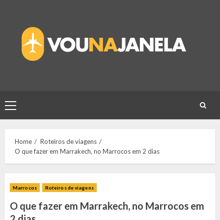
Skip
to
content
Primary
Menu
Home
Roteiros de viagens
O que fazer em Marrakech, no Marrocos em 2 dias
Marrocos
Roteiros de viagens
O que fazer em Marrakech, no Marrocos em
2 dias