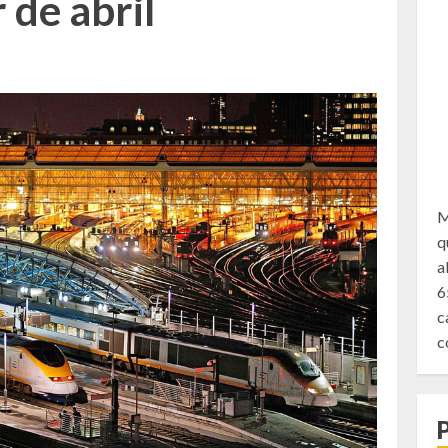
 de abril
M
q
a
6
c
c