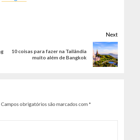
Next
ng
10 coisas para fazer na Tailândia
Previous
Next
muito além de Bangkok
post:
post:
Campos obrigatórios são marcados com
*