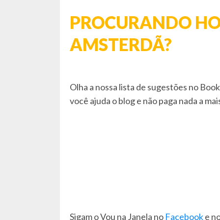
PROCURANDO HO
AMSTERDÃ?
Olha a nossa lista de sugestões no Boo
você ajuda o blog e não paga nada a mais
Sigam o Vou na Janela no
Facebook
e n