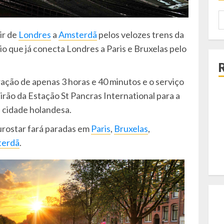
P
p
 ir de
Londres
a
Amsterdã
pelos velozes trens da
io que já conecta Londres a Paris e Bruxelas pelo
ação de apenas 3 horas e 40 minutos e o serviço
tirão da Estação St Pancras International para a
 cidade holandesa.
urostar fará paradas em
Paris
,
Bruxelas
,
terdã
.