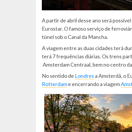
A partir de abril desse ano será possível
Eurostar. O famoso serviço de ferroviár
túnel sob o Canal da Mancha.
A viagem entre as duas cidades terá dur
terá 7 frequências diárias. Os trens par
Amsterdam Centraal, bem no centro da
No sentido de
Londres
a Amsterdã, o E
Rotterdam
e encerrando a viagem
Ams