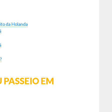
nito da Holanda
ã
ã
?
 PASSEIO EM