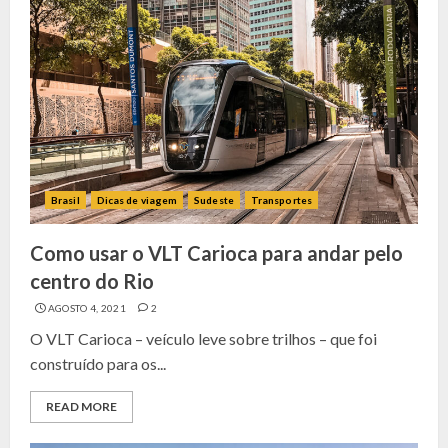
Brasil
Dicas de viagem
Sudeste
Transportes
Como usar o VLT Carioca para andar pelo
centro do Rio
AGOSTO 4, 2021
2
O VLT Carioca – veículo leve sobre trilhos – que foi
construído para os...
READ MORE