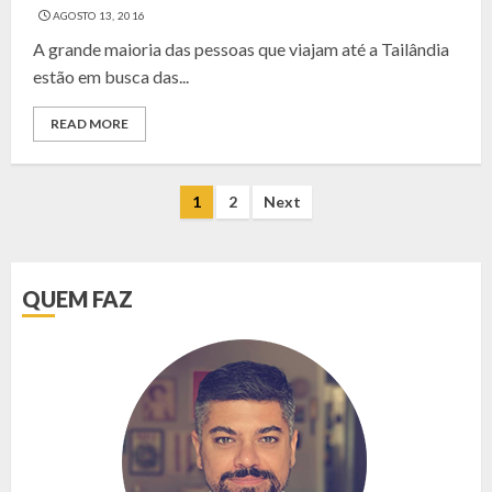
AGOSTO 13, 2016
A grande maioria das pessoas que viajam até a Tailândia
estão em busca das...
READ MORE
NAVEGAÇÃO
1
2
Next
POR
POSTS
QUEM FAZ