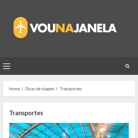
Skip
to
content
Primary
Menu
Home
Dicas de viagem
Transportes
Transportes