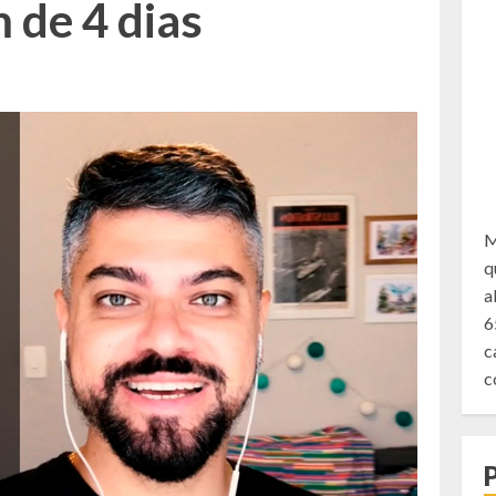
 de 4 dias
M
q
a
6
c
c