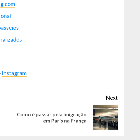
ng.com
ional
passeios
nalizados
o
Instagram
Next
Como é passar pela imigração
Previous
Next
em Paris na França
post:
post: