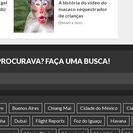
 gel
A história do vídeo do
diz
macaco sequestrador
de crianças
MAIO 4, 2020
PROCURAVA? FAÇA UMA BUSCA!
im
Buenos Aires
Chiang Mai
Cidade do México
Cl
ha
Dubai
Flight Reports
Foz do Iguaçu
Havana