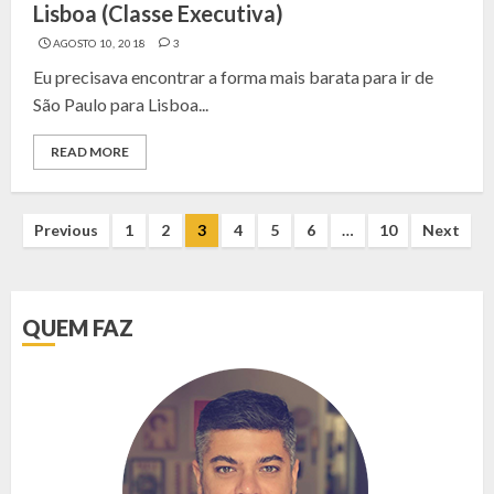
Lisboa (Classe Executiva)
AGOSTO 10, 2018
3
Eu precisava encontrar a forma mais barata para ir de
São Paulo para Lisboa...
READ MORE
NAVEGAÇÃO
Previous
1
2
3
4
5
6
…
10
Next
POR
POSTS
QUEM FAZ