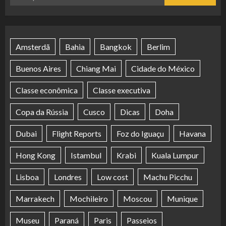
por:
Amsterdã
Bahia
Bangkok
Berlim
Buenos Aires
Chiang Mai
Cidade do México
Classe econômica
Classe executiva
Copa da Rússia
Cusco
Dicas
Doha
Dubai
Flight Reports
Foz do Iguaçu
Havana
Hong Kong
Istambul
Krabi
Kuala Lumpur
Lisboa
Londres
Low cost
Machu Picchu
Marrakech
Mochileiro
Moscou
Munique
Museu
Paraná
Paris
Passeios