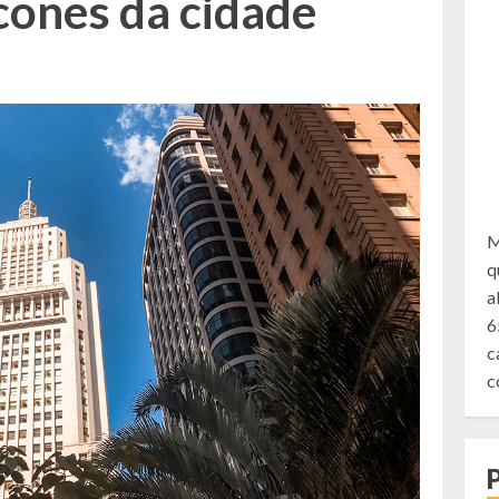
ícones da cidade
M
q
a
6
c
c