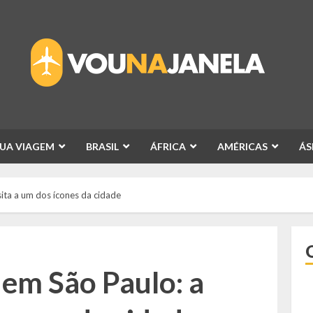
SUA VIAGEM
BRASIL
ÁFRICA
AMÉRICAS
ÁS
sita a um dos ícones da cidade
 em São Paulo: a