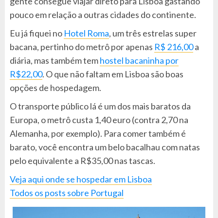
gente consegue viajar direto para Lisboa gastando
pouco em relação a outras cidades do continente.
Eu já fiquei no
Hotel Roma
, um três estrelas super
bacana, pertinho do metrô por apenas
R$ 216,00
a
diária, mas também tem
hostel bacaninha por
R$22,00
. O que não faltam em Lisboa são boas
opções de hospedagem.
O transporte público lá é um dos mais baratos da
Europa, o metrô custa 1,40 euro (contra 2,70 na
Alemanha, por exemplo). Para comer também é
barato, você encontra um belo bacalhau com natas
pelo equivalente a R$35,00 nas tascas.
Veja aqui onde se hospedar em Lisboa
Todos os posts sobre Portugal