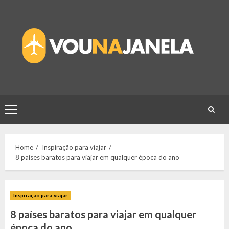
Skip
to
content
Primary
Menu
Home
Inspiração para viajar
8 países baratos para viajar em qualquer época do ano
Inspiração para viajar
8 países baratos para viajar em qualquer
época do ano