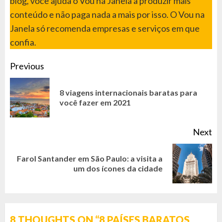
blog, você ajuda o Vou na Janela a produzir mais
conteúdo e não paga nada a mais por isso. O Vou na
Janela só recomenda empresas e serviços em que
confia.
CONTINUE
Previous
READING
8 viagens internacionais baratas para
Pr
você fazer em 2021
po
Next
Farol Santander em São Paulo: a visita a
Next
um dos ícones da cidade
post:
8 THOUGHTS ON “
8 PAÍSES BARATOS