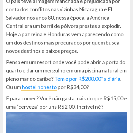
O país teve a imagem manchada e prejudicada por
conta dos conflitos nas vizinhas Nicaragua e El
Salvador nos anos 80, nessa época, a América
Central era um barril de pólvora prestes a explodir.
Hoje a paz reina e Honduras vem aparecendo como
um dos destinos mais procurados por quem busca
novos destinos e baixos preços.
Pensa em um resort onde você pode abrir a porta do
quarto e dar um mergulho em uma piscina natural em
pleno mar do caribe?
Tem e por R$200,00* a diária
.
Ou um
hostel honesto
por R$34,00?
E para comer? Você não gasta mais do que R$15,00 e
uma “cerveza” por uns R$2,00. Incrível né?