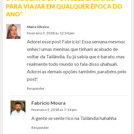
PARA VIAJAR EM QUALQUER ÉPOCA DO
ANO
”
Maíra Silveira
fevereiro 5, 2018 às 12:34 pm
Adorei esse post Fabrício! Essa semana mesmoc
onheci umas meninas que tinham acabado de
voltar da Tailândia. Eu já sabia que é barato, mas
realmente todo mundo só fala disso uhahuah.
Adorei as demais opções também, parabéns pelo
post!
Responder
Fabricio Moura
fevereiro 5, 2018 às 7:14 pm
A gente se sente rico na Tailândia hahahha
Responder