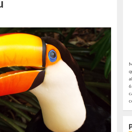
u
M
q
a
6
c
c