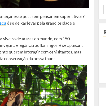
P
p
omeçar esse post sem pensar em superlativos?
uaçu
é se deixar levar pela grandiosidade e
or viveiro de araras do mundo, com 150
nvejar a elegância os flamingos, é se apaixonar
nto querem interagir com os visitantes, mas
da conservação da nossa fauna.