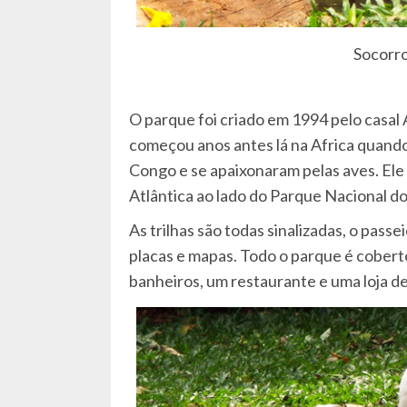
Socorro
O parque foi criado em 1994 pelo casal
começou anos antes lá na Africa quando
Congo e se apaixonaram pelas aves. El
Atlântica ao lado do Parque Nacional d
As trilhas são todas sinalizadas, o passe
placas e mapas. Todo o parque é coberto
banheiros, um restaurante e uma loja d