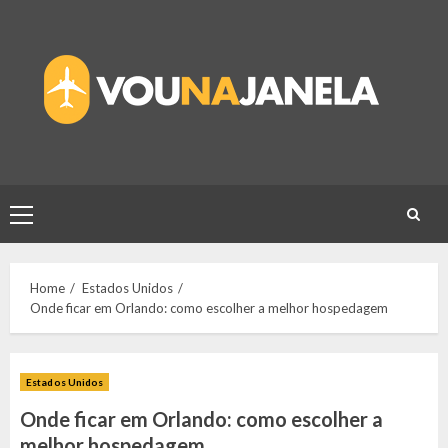
Skip
to
content
Primary
Menu
Home
Estados Unidos
Onde ficar em Orlando: como escolher a melhor hospedagem
Estados Unidos
Onde ficar em Orlando: como escolher a
melhor hospedagem