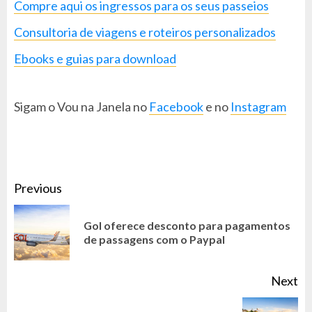
Compre aqui os ingressos para os seus passeios
Consultoria de viagens e roteiros personalizados
Ebooks e guias para download
Sigam o Vou na Janela no
Facebook
e no
Instagram
CONTINUE
Previous
READING
Gol oferece desconto para pagamentos
Pr
de passagens com o Paypal
po
Next