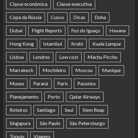
Classe econômica
Classe executiva
Copa da Rússia
Cusco
Dicas
Doha
Dubai
Flight Reports
Foz do Iguaçu
Havana
Hong Kong
Istambul
Krabi
Kuala Lumpur
Lisboa
Londres
Low cost
Machu Picchu
Marrakech
Mochileiro
Moscou
Munique
Museu
Paraná
Paris
Passeios
Planejamento
Porto
Qatar Airways
Roteiros
Santiago
Seul
Siem Reap
Singapura
São Paulo
São Petersburgo
Tóquio
Viagens