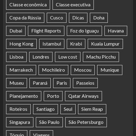
Classe econômica
Classe executiva
Copa da Rússia
Cusco
Dicas
Doha
Dubai
Flight Reports
Foz do Iguaçu
Havana
Hong Kong
Istambul
Krabi
Kuala Lumpur
Lisboa
Londres
Low cost
Machu Picchu
Marrakech
Mochileiro
Moscou
Munique
Museu
Paraná
Paris
Passeios
Planejamento
Porto
Qatar Airways
Roteiros
Santiago
Seul
Siem Reap
Singapura
São Paulo
São Petersburgo
Tóquio
Viagens