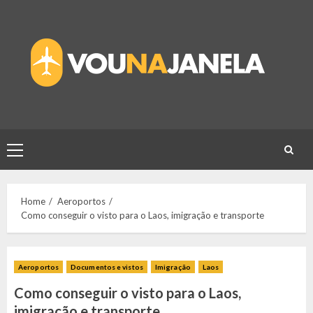
Skip
to
content
Primary
Menu
Home
Aeroportos
Como conseguir o visto para o Laos, imigração e transporte
Aeroportos
Documentos e vistos
Imigração
Laos
Como conseguir o visto para o Laos,
imigração e transporte