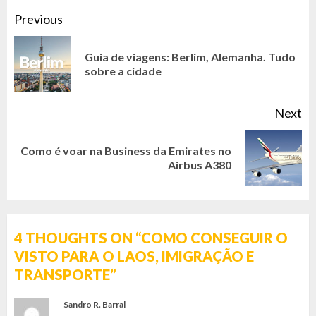
CONTINUE
Previous
READING
Guia de viagens: Berlim, Alemanha. Tudo
Pr
sobre a cidade
po
Next
Como é voar na Business da Emirates no
Next
Airbus A380
post:
4 THOUGHTS ON “
COMO CONSEGUIR O
VISTO PARA O LAOS, IMIGRAÇÃO E
TRANSPORTE
”
Sandro R. Barral